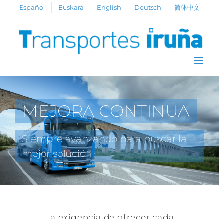
Skip
Español
Euskara
English
Deutsch
简体中文
to
content
MEJORA CONTINUA
Siempre avanzando para buscar la
mejor solución
La exigencia de ofrecer cada