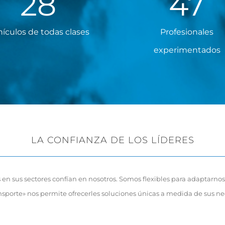
28
47
ículos de todas clases
Profesionales
experimentados
LA CONFIANZA DE LOS LÍDERES
n sus sectores confían en nosotros. Somos flexibles para adaptarnos
nsporte» nos permite ofrecerles soluciones únicas a medida de sus n