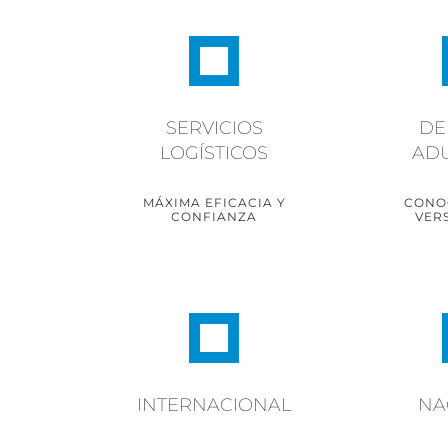
LA PUERT
SERVICIO INTEGRAL
SERVICIOS
DE
INTE
LOGÍSTICOS
AD
SABER MÁS
SA
MÁXIMA EFICACIA Y
CONO
CONFIANZA
VER
UN TRAJE A MEDIDA
RE
PARA OPTIMIZAR SUS
COMPET
INTERNACIONAL
NA
PROCESOS AL MÁXIMO
C