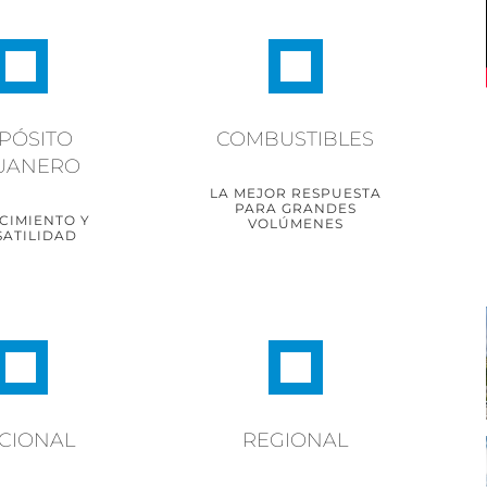
CAPACIDAD Y
A ABIERTA A LA
CONFIANZA
PÓSITO
COMBUSTIBLES
RMODALIDAD
UANERO
SABER MÁS
BER MÁS
LA MEJOR RESPUESTA
PARA GRANDES
CIMIENTO Y
VOLÚMENES
SATILIDAD
SOLVENCIA Y
SPUESTAS
PROFESIONALIDAD
ITIVAS Y DE
CIONAL
REGIONAL
ALIDAD
SABER MÁS