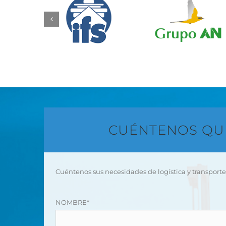
CUÉNTENOS QU
Cuéntenos sus necesidades de logística y transporte
NOMBRE*