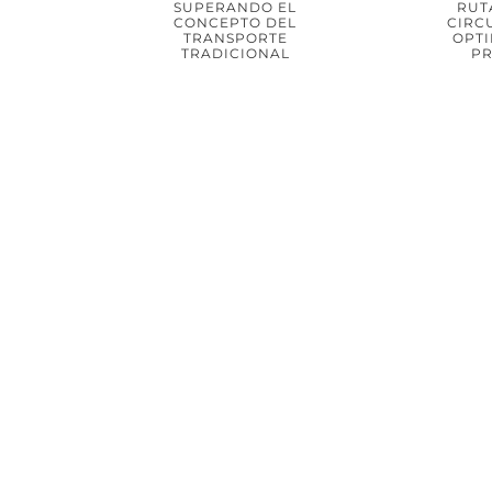
SUPERANDO EL
RUTA
SABER MÁS
SA
CONCEPTO DEL
CIRC
TRANSPORTE
OPTI
TRADICIONAL
PR