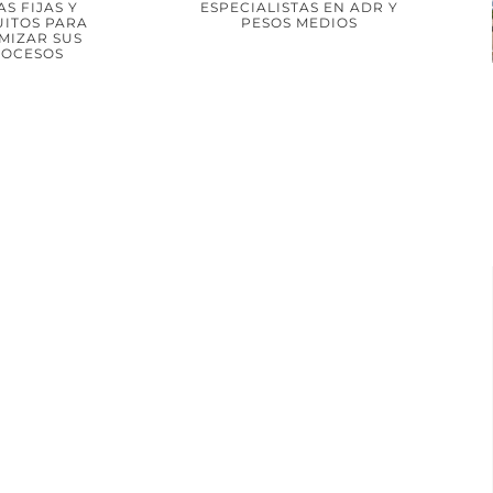
S FIJAS Y
ESPECIALISTAS EN ADR Y
BER MÁS
UITOS PARA
PESOS MEDIOS
MIZAR SUS
OCESOS