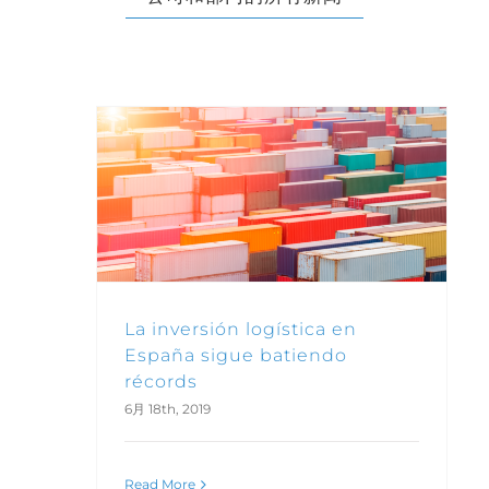
La inversión logística en España sigue batiendo récords
La inversión logística en
España sigue batiendo
récords
6月 18th, 2019
Read More