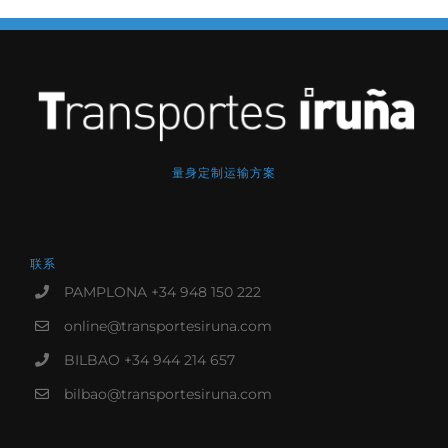
量身定制运输方案
联系
PAMPLONA +34 948 150 222
online@transportesiruna.com
BILBAO +34 944 214 657
bilbao@transportesiruna.com